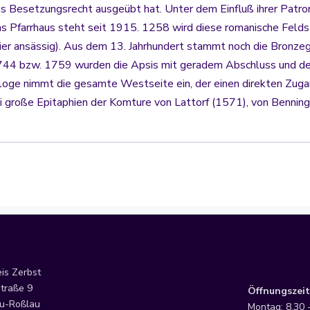
das Besetzungsrecht ausgeübt hat. Unter dem Einfluß ihrer Pa
Pfarrhaus steht seit 1915. 1258 wird diese romanische Feldste
ier ansässig). Aus dem 13. Jahrhundert stammt noch die Bronz
44 bzw. 1759 wurden die Apsis mit geradem Abschluss und der 
rloge nimmt die gesamte Westseite ein, der einen direkten Zug
 große Epitaphien der Komture von Lattorf (1571), von Benning
eis Zerbst
traße 9
Öffnungszeit
u-Roßlau
Montag: 8.30 