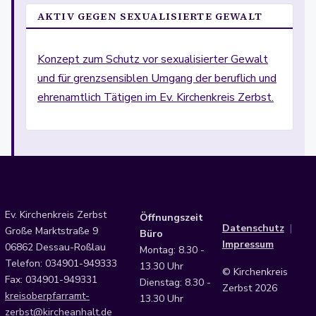
AKTIV GEGEN SEXUALISIERTE GEWALT
Konzept zum Schutz vor sexualisierter Gewalt
und für grenzsensiblen Umgang der beruflich und
ehrenamtlich Tätigen im Ev. Kirchenkreis Zerbst.
Ev. Kirchenkreis Zerbst
Öffnungszeit
Datenschutz
|
Große Marktstraße 9
Büro
Impressum
06862 Dessau-Roßlau
Montag: 8.30 -
Telefon: 034901-949333
13.30 Uhr
© Kirchenkreis
Fax: 034901-949331
Dienstag: 8.30 -
Zerbst 2026
kreisoberpfarramt-
13.30 Uhr
zerbst@kircheanhalt.de