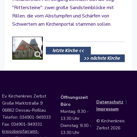
"Rittersteine": zwei große Sandsteinblöcke mit
Rillen, die vom Abstumpfen und Schärfen von
Schwertern am Kirchenportal stammen sollen.
Ev. Kirchenkreis Zerbst
Öffnungszeit
Datenschutz
|
Große Marktstraße 9
Büro
Impressum
06862 Dessau-Roßlau
Montag: 8.30 -
Telefon: 034901-949333
13.30 Uhr
© Kirchenkreis
Fax: 034901-949331
Dienstag: 8.30 -
Zerbst 2026
kreisoberpfarramt-
13.30 Uhr